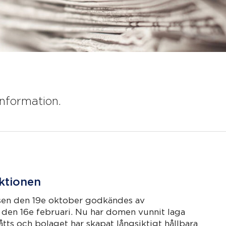
information.
ktionen
sen den 19e oktober godkändes av
t den 16e februari. Nu har domen vunnit laga
tts och bolaget har skapat långsiktigt hållbara