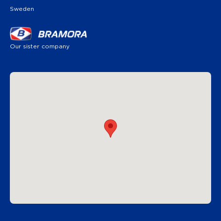
Sweden
Our sister company