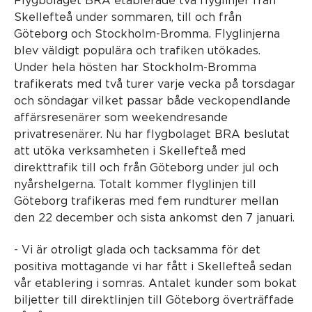
Flygbolaget BRA etablerade två flyglinjer från
Skellefteå under sommaren, till och från
Göteborg och Stockholm-Bromma. Flyglinjerna
blev väldigt populära och trafiken utökades.
Under hela hösten har Stockholm-Bromma
trafikerats med två turer varje vecka på torsdagar
och söndagar vilket passar både veckopendlande
affärsresenärer som weekendresande
privatresenärer. Nu har flygbolaget BRA beslutat
att utöka verksamheten i Skellefteå med
direkttrafik till och från Göteborg under jul och
nyårshelgerna. Totalt kommer flyglinjen till
Göteborg trafikeras med fem rundturer mellan
den 22 december och sista ankomst den 7 januari.
- Vi är otroligt glada och tacksamma för det
positiva mottagande vi har fått i Skellefteå sedan
vår etablering i somras. Antalet kunder som bokat
biljetter till direktlinjen till Göteborg överträffade