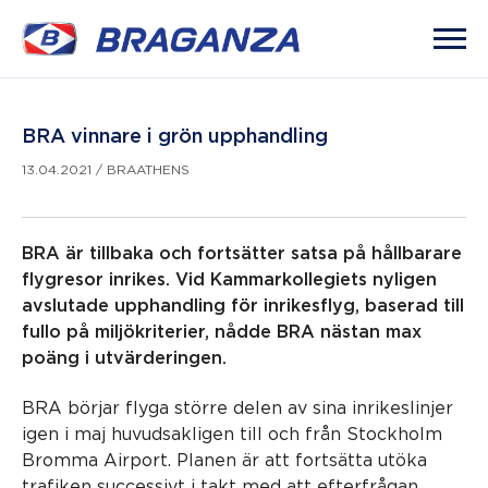
BRA vinnare i grön upphandling
13.04.2021
/
BRAATHENS
BRA är tillbaka och fortsätter satsa på hållbarare
flygresor inrikes. Vid Kammarkollegiets nyligen
avslutade upphandling för inrikesflyg, baserad till
fullo på miljökriterier, nådde BRA nästan max
poäng i utvärderingen.
BRA börjar flyga större delen av sina inrikeslinjer
igen i maj huvudsakligen till och från Stockholm
Bromma Airport. Planen är att fortsätta utöka
trafiken successivt i takt med att efterfrågan