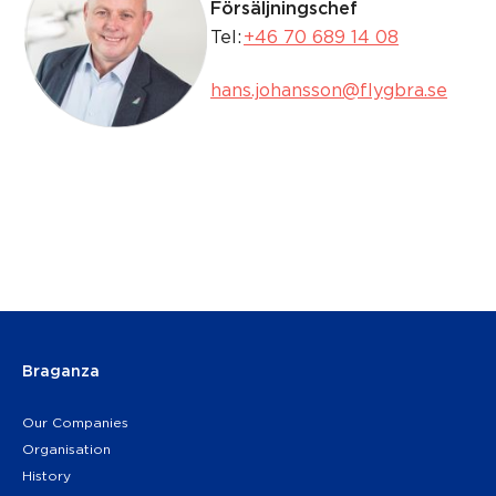
Försäljningschef
Tel:
+46 70 689 14 08
hans.johansson@flygbra.se
Braganza
Our Companies
Organisation
History