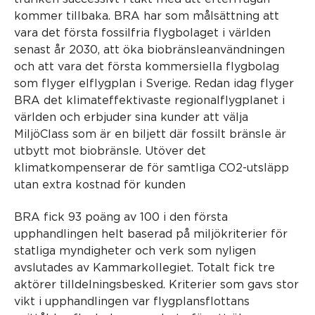
kommer tillbaka. BRA har som målsättning att
vara det första fossilfria flygbolaget i världen
senast år 2030, att öka biobränsleanvändningen
och att vara det första kommersiella flygbolag
som flyger elflygplan i Sverige. Redan idag flyger
BRA det klimateffektivaste regionalflygplanet i
världen och erbjuder sina kunder att välja
MiljöClass som är en biljett där fossilt bränsle är
utbytt mot biobränsle. Utöver det
klimatkompenserar de för samtliga CO2-utsläpp
utan extra kostnad för kunden
BRA fick 93 poäng av 100 i den första
upphandlingen helt baserad på miljökriterier för
statliga myndigheter och verk som nyligen
avslutades av Kammarkollegiet. Totalt fick tre
aktörer tilldelningsbesked. Kriterier som gavs stor
vikt i upphandlingen var flygplansflottans