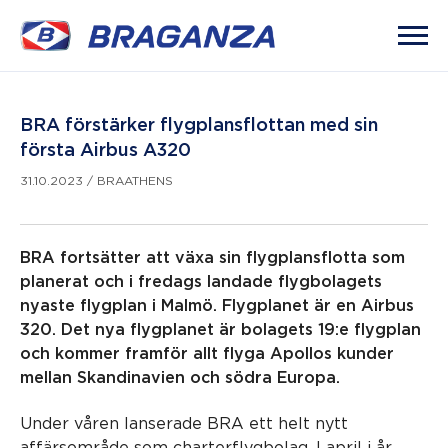
BRA förstärker flygplansflottan med sin
första Airbus A320
31.10.2023
/
BRAATHENS
BRA fortsätter att växa sin flygplansflotta som
planerat och i fredags landade flygbolagets
nyaste flygplan i Malmö. Flygplanet är en Airbus
320. Det nya flygplanet är bolagets 19:e flygplan
och kommer framför allt flyga Apollos kunder
mellan Skandinavien och södra Europa.
Under våren lanserade BRA ett helt nytt
affärsområde som charterflygbolag. I april i år